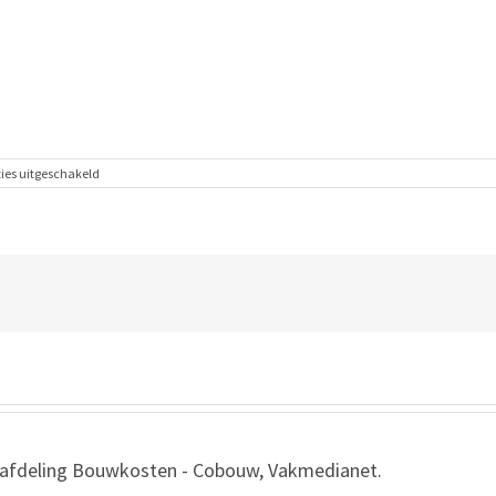
voor
ies uitgeschakeld
Keramische
metselblokken
(snelbouw)
, afdeling Bouwkosten - Cobouw, Vakmedianet.