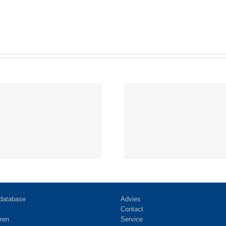
Redactie voegt bouwdeeltabellen
Nieuwe homep
toe
database
Advies
Contact
ren
Service